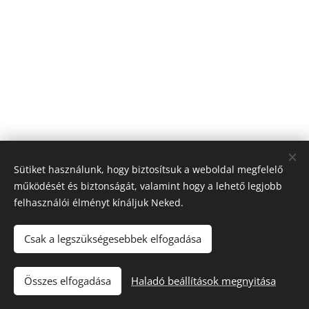
Sütiket használunk, hogy biztosítsuk a weboldal megfelelő
működését és biztonságát, valamint hogy a lehető legjobb
felhasználói élményt kínáljuk Neked.
Csak a legszükségesebbek elfogadása
© 2024 Minden jog fenntartva
Adatkezelési tájékoztató
|
Részvételi feltételek
|
Nyereményszabályzat
Összes elfogadása
Haladó beállítások megnyitása
Az oldalt a
Webnode
működteti
Sütik