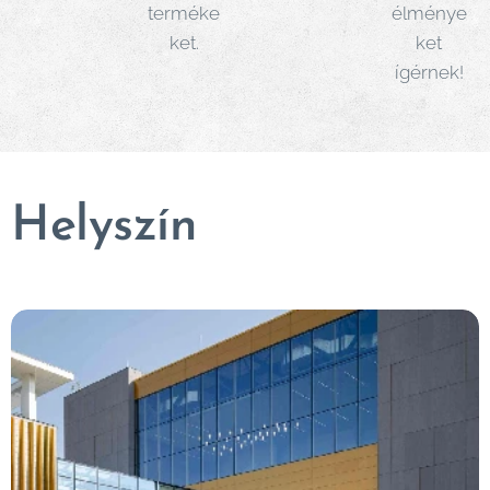
terméke
élménye
ket.
ket
ígérnek!
Helyszín