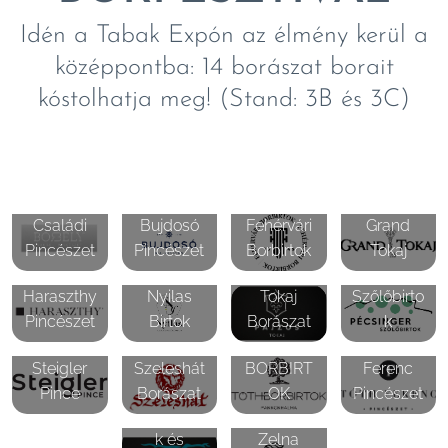
Idén a Tabak Expón az élmény kerül a
középpontba: 14 borászat borait
kóstolhatja meg! (Stand: 3B és 3C)
Borbély
Családi
Bujdosó
Fehérvári
Grand
Pincészet
Pincészet
Borbirtok
Tokaj
Pajzos
Pécsinger
Haraszthy
Nyilas
Tokaj
Szőlőbirto
Pincészet
Birtok
Borászat
k
TÓTH
Tóth
Steigler
Szeleshát
BORBIRT
Ferenc
Vinatus
Pince
Borászat
OK
Pincészet
Szőlőbirto
k és
Zelna