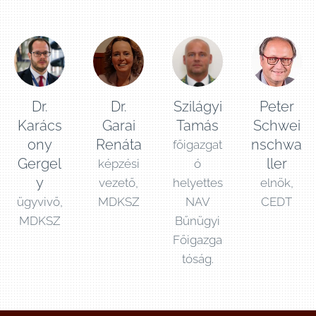
Dr.
Dr.
Szilágyi
Peter
Karács
Garai
Tamás
Schwei
ony
Renáta
nschwa
főigazgat
Gergel
ller
képzési
ó
y
vezető,
helyettes
elnök,
ügyvivő,
MDKSZ
NAV
CEDT
MDKSZ
Bűnügyi
Főigazga
tóság.