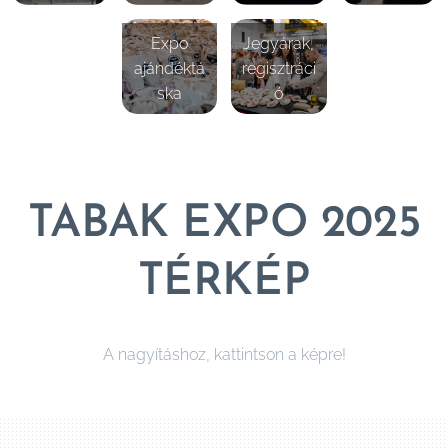
Expo
Jegyárak,
ajándéktá
regisztráci
ska
ó
TABAK
EXPO 2025
TÉRKÉP
A nagyításhoz, kattintson a képre!