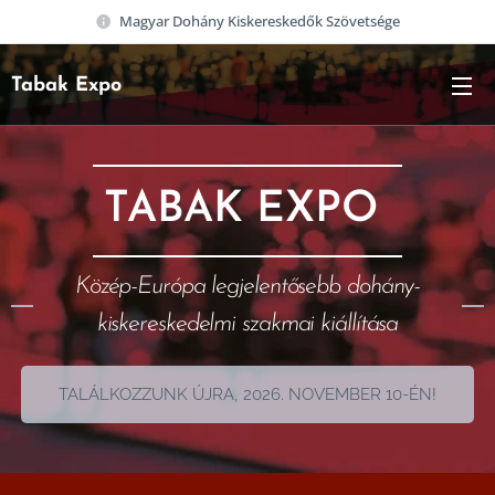
Magyar Dohány Kiskereskedők Szövetsége
Tabak Expo
TABAK EXPO
Közép-Európa legjelentősebb dohány-
kiskereskedelmi szakmai kiállítása
TALÁLKOZZUNK ÚJRA, 2026. NOVEMBER 10-ÉN!