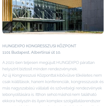
HUNGEXPO KONGRESSZUSI KÖZPONT
1101 Budapest, Albertirsai út 10.
A 2021-ben teljesen megújult HUNGEXPO páratlan
helyszínt biztosít minden rendezvénynek.
Az új Kongresszusi Központtal kibővülve tökéletes nem
csak kiállítások, hanem konferenciák, kongresszusok és
más nagyszabású vállalati és szövetségi rendezvények
lebonyolítására is. Itthon sehol máshol nem található
ekkora helyszín és ilyen komplex szolgáltatásrendszer