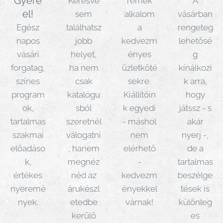
Gyere
Keresve
remek
A
el!
sem
alkalom
vásárban
Egész
találhatsz
a
rengeteg
napos
jobb
kedvezm
lehetősé
vásári
helyet,
ényes
g
forgatag,
ha nem
üzletköté
kínálkozi
színes
csak
sekre.
k arra,
program
katalógu
Kiállítóin
hogy
ok,
sból
k egyedi
játssz - s
tartalmas
szeretnél
- máshol
akár
szakmai
válogatni
nem
nyerj -,
előadáso
, hanem
elérhető
de a
k,
megnéz
-
tartalmas
értékes
néd az
kedvezm
beszélge
nyeremé
árukészl
ényekkel
tések is
nyek.
etedbe
várnak!
különleg
kerülő
es