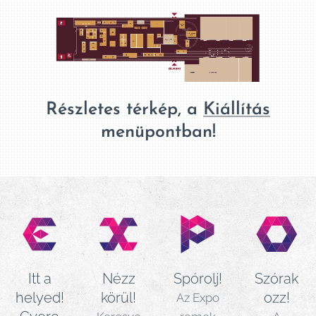
Részletes térkép, a
Kiállítás
menüpontban!
Itt a
Nézz
Spórolj!
Szórak
helyed!
körül!
ozz!
Az Expo