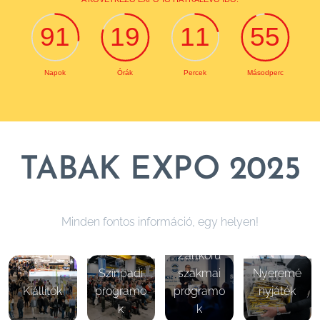
TABAK EXPO 2025
Minden fontos információ, egy helyen!
Zártkörű
Színpadi
szakmai
Nyeremé
Kiállítók
programo
programo
nyjáték
k
k