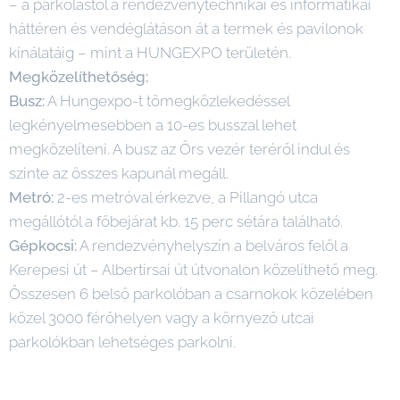
– a parkolástól a rendezvénytechnikai és informatikai
háttéren és vendéglátáson át a termek és pavilonok
kínálatáig – mint a HUNGEXPO területén.
Megközelíthetőség:
Busz:
A Hungexpo-t tömegközlekedéssel
legkényelmesebben a 10-es busszal lehet
megközelíteni. A busz az Örs vezér teréről indul és
szinte az összes kapunál megáll.
Metró:
2-es metróval érkezve, a Pillangó utca
megállótól a főbejárat kb. 15 perc sétára található.
Gépkocsi:
A rendezvényhelyszín a belváros felől a
Kerepesi út – Albertirsai út útvonalon közelíthető meg.
Összesen 6 belső parkolóban a csarnokok közelében
közel 3000 férőhelyen vagy a környező utcai
parkolókban lehetséges parkolni.