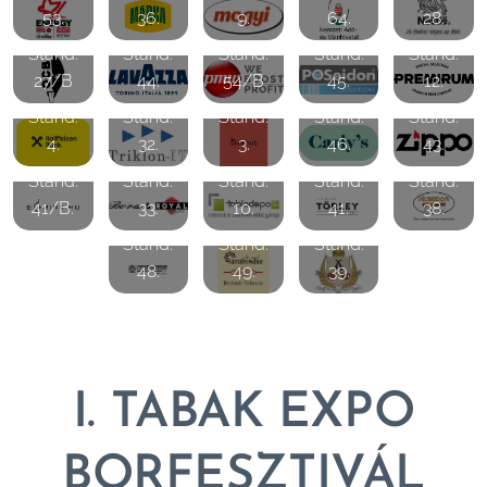
53.
36.
9.
64.
28.
Stand:
Stand:
Stand:
Stand:
Stand:
27/B
44.
54/B
45.
12.
Stand:
Stand:
Stand:
Stand:
Stand:
4.
32.
3.
46.
43.
Stand:
Stand:
Stand:
Stand:
Stand:
41/B.
33.
10.
41.
38.
Stand:
Stand:
Stand:
48.
49.
39.
I. TABAK EXPO
BORFESZTIVÁL