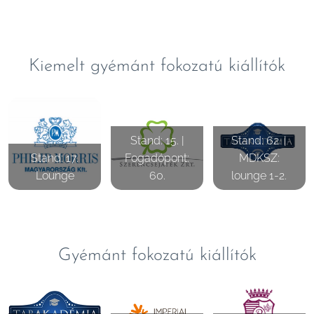
Kiemelt gyémánt fokozatú kiállítók
Stand: 15. |
Stand: 62. |
Stand: 17.
Fogadópont:
MDKSZ:
Lounge
60.
lounge 1-2.
Gyémánt fokozatú kiállítók