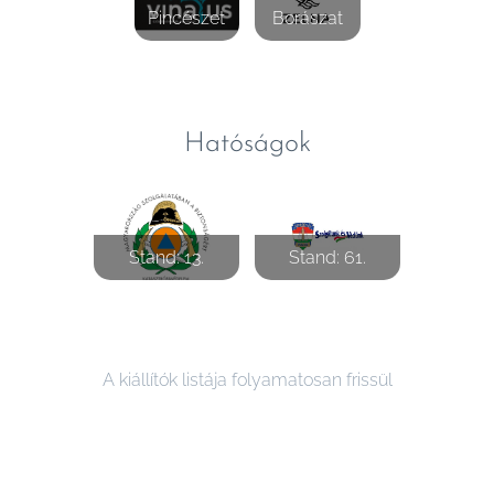
Pincészet
Borászat
Hatóságok
Stand: 13.
Stand: 61.
A kiállítók listája folyamatosan frissül