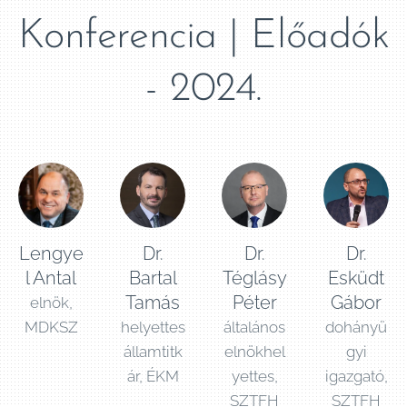
Konferencia | Előadók
- 2024.
Lengye
Dr.
Dr.
Dr.
l Antal
Bartal
Téglásy
Esküdt
Tamás
Péter
Gábor
elnök,
MDKSZ
helyettes
általános
dohányü
államtitk
elnökhel
gyi
ár, ÉKM
yettes,
igazgató,
SZTFH
SZTFH