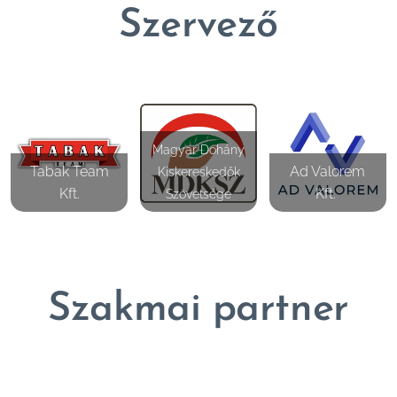
Szervező
Magyar Dohány
Tabak Team
Ad Valorem
Kiskereskedők
Kft.
Kft.
Szövetsége
Szakmai partner