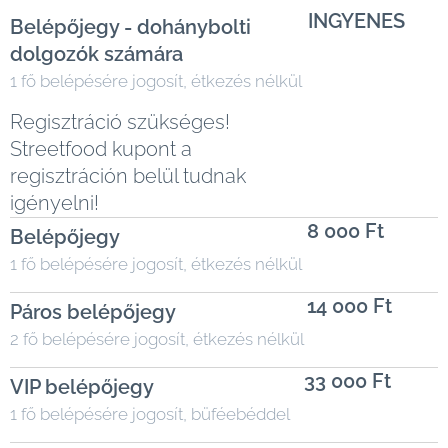
INGYENES
Belépőjegy - dohánybolti
dolgozók számára
1 fő belépésére jogosít, étkezés nélkül
Regisztráció szükséges!
Streetfood kupont a
regisztráción belül tudnak
igényelni!
8 000 Ft
Belépőjegy
1 fő belépésére jogosít, étkezés nélkül
14 000 Ft
Páros belépőjegy
2 fő belépésére jogosít, étkezés nélkül
33 000 Ft
VIP belépőjegy
1 fő belépésére jogosít, büféebéddel