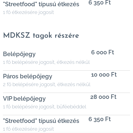
6 350 Ft
"Streetfood" típusú étkezés
1 fő étkezésére jogosít
MDKSZ tagok részére
6 000 Ft
Belépőjegy
1 fő belépésére jogosít, étkezés nélkül
10 000 Ft
Páros belépőjegy
2 fő belépésére jogosít, étkezés nélkül
28 000 Ft
VIP belépőjegy
1 fő belépésére jogosít, büféebéddel
6 350 Ft
"Streetfood" típusú étkezés
1 fő étkezésére jogosít