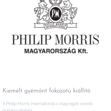
Kiemelt gyémánt fokozatú kiállító
A Philip Morris International a világ egyik vezető
dohányvállalata.