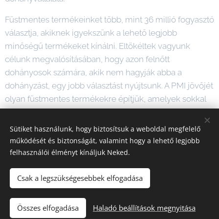
Füstmentes termékeinket több, mint 36 millió fogyasztó
választja, akiknek igyekszünk a lehető legjobb
minőségű termékeket kínálni. Eltökéltek vagyunk
célunk megvalósításában, hogy azon felnőtt
dohányosok számára, akik nem hagyják abba a
dohányzást, egy jobb választást nyújtsunk. A PMI jövőjét
olyan füstmentes termékekre építjük, amelyek sokkal
jobb alternatívát jelentenek, mint a hagyományos
dohánytermékek fogyasztásának folytatása.
Sütiket használunk, hogy biztosítsuk a weboldal megfelelő
működését és biztonságát, valamint hogy a lehető legjobb
felhasználói élményt kínáljuk Neked.
Csak a legszükségesebbek elfogadása
© 2024 Minden jog fenntartva
Adatkezelési tájékoztató
|
Részvételi feltételek
|
Nyereményszabályzat
Összes elfogadása
Haladó beállítások megnyitása
Az oldalt a
Webnode
működteti
Sütik