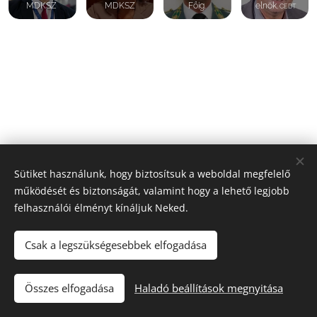
MDKSZ
MDKSZ
Főig.
elnök
, CEDT
Sütiket használunk, hogy biztosítsuk a weboldal megfelelő
működését és biztonságát, valamint hogy a lehető legjobb
felhasználói élményt kínáljuk Neked.
Csak a legszükségesebbek elfogadása
© 2024 Minden jog fenntartva
Adatkezelési tájékoztató
|
Részvételi feltételek
|
Nyereményszabályzat
Összes elfogadása
Haladó beállítások megnyitása
Az oldalt a
Webnode
működteti
Sütik