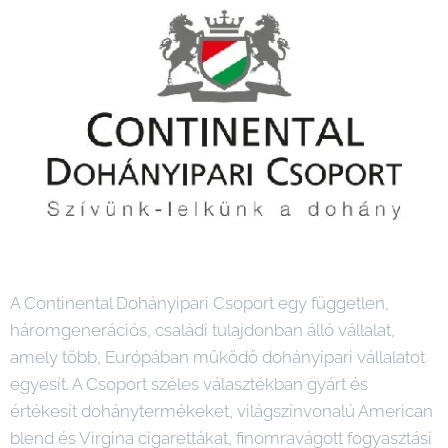
A Continental Dohányipari Csoport egy független,
háromgenerációs, családi tulajdonban álló vállalat,
amely több, Európában működő dohányipari vállalatot
egyesít. A Csoport széles választékban gyárt és
értékesít dohánytermékeket, világszínvonalú American
blend és Virgina cigarettákat, finomravágott fogyasztási